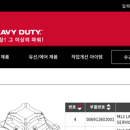
밀워
Milwaukee
 제품
유선/에어 제품
작업개선 아이템
수
번호
부품번호
M12 LA
4
006912602001
SERVI