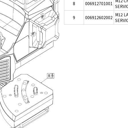
M12 C
8
006912701001
SERVI
M12 L
9
006912602002
SERVI