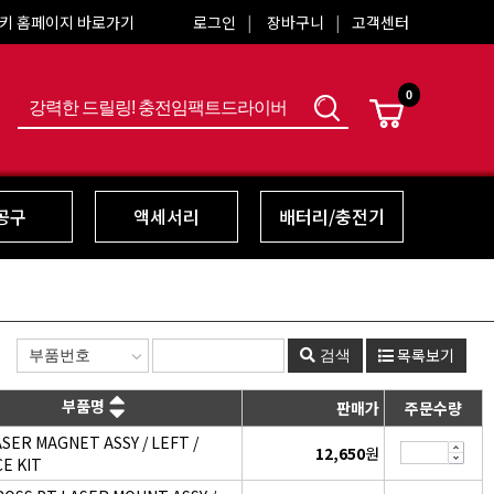
키 홈페이지 바로가기
로그인
장바구니
고객센터
0
색
공구
액세서리
배터리/충전기
목록보기
검색
부품명
판매가
주문수량
SER MAGNET ASSY / LEFT /
12,650
원
CE KIT