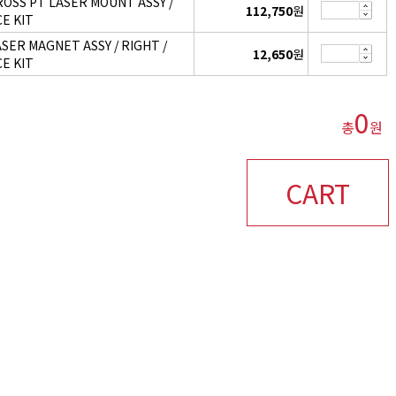
ROSS PT LASER MOUNT ASSY /
112,750
원
CE KIT
ASER MAGNET ASSY / RIGHT /
12,650
원
CE KIT
0
총
원
CART