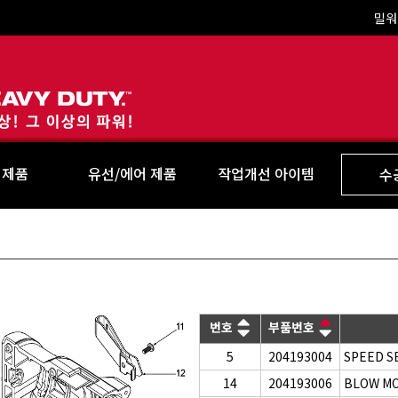
밀워
Milwaukee
 제품
유선/에어 제품
작업개선 아이템
수
번호
부품번호
5
204193004
SPEED S
14
204193006
BLOW MO