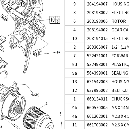
9
204194007
HOUSING
8
208193002
ELECTRO
6
208193006
ROTOR
4
208194002
GEAR CA
10
208194015
ELECTRO
2
208305007
1/2" (13
7
532431001
FORWAR
9d
532493001
PLASTIC,
9a
564399001
SEALING
13
631542003
HOUSING
12
637996002
BELT CLI
1
660134011
CHUCK 
9b
660570005
M3 X 14
4a
661262001
M2.3 X 4
11
661703002
M2.5 X 