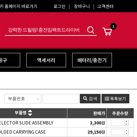
키 홈페이지 바로가기
로그인
장바구니
고객센터
1
색
공구
액세서리
배터리/충전기
목록보기
검색
부품명
판매가
주문수량
ELECTOR SLIDE ASSEMBLY
3,300
원
LDED CARRYING CASE
29,150
원