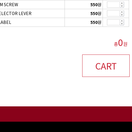
MM SCREW
550
원
ELECTOR LEVER
550
원
LABEL
550
원
0
총
원
CART