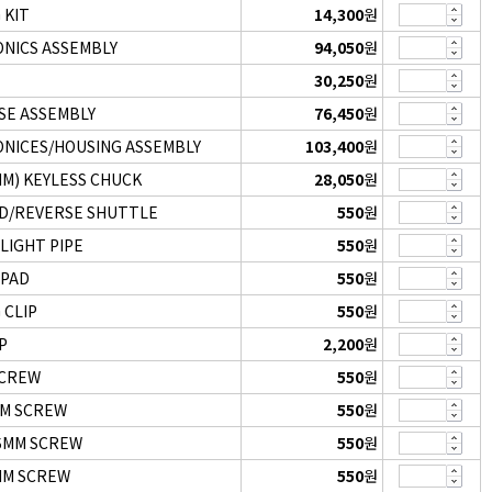
 KIT
14,300
원
NICS ASSEMBLY
94,050
원
30,250
원
SE ASSEMBLY
76,450
원
NICES/HOUSING ASSEMBLY
103,400
원
MM) KEYLESS CHUCK
28,050
원
D/REVERSE SHUTTLE
550
원
LIGHT PIPE
550
원
 PAD
550
원
 CLIP
550
원
P
2,200
원
SCREW
550
원
MM SCREW
550
원
.5MM SCREW
550
원
6MM SCREW
550
원