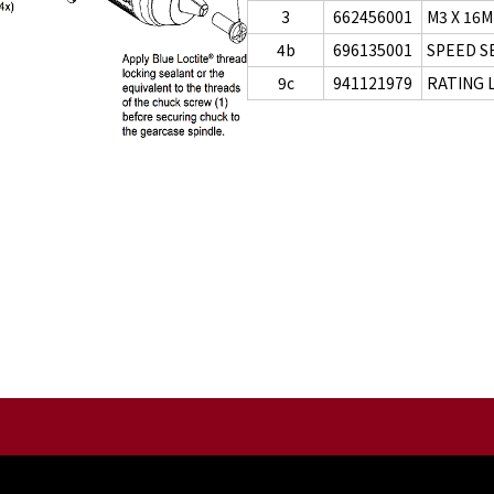
3
662456001
M3 X 16
4b
696135001
SPEED S
9c
941121979
RATING 