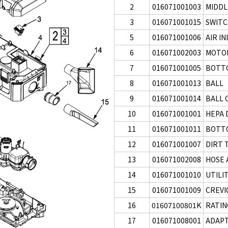
2
016071001003
MIDDL
3
016071001015
SWIT
5
016071001006
AIR I
6
016071002003
MOTOR
7
016071001005
BOTTO
8
016071001013
BALL
9
016071001014
BALL 
10
016071001001
HEPA D
11
016071001011
BOTTO
12
016071001007
DIRT 
13
016071002008
HOSE 
14
016071001010
UTILI
15
016071001009
CREVI
16
01607100801K
RATIN
17
016071008001
ADAP