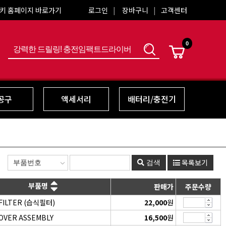
키 홈페이지 바로가기
로그인
장바구니
고객센터
0
색
공구
액세서리
배터리/충전기
목록보기
검색
부품명
판매가
주문수량
FILTER (습식필터)
22,000
원
OVER ASSEMBLY
16,500
원