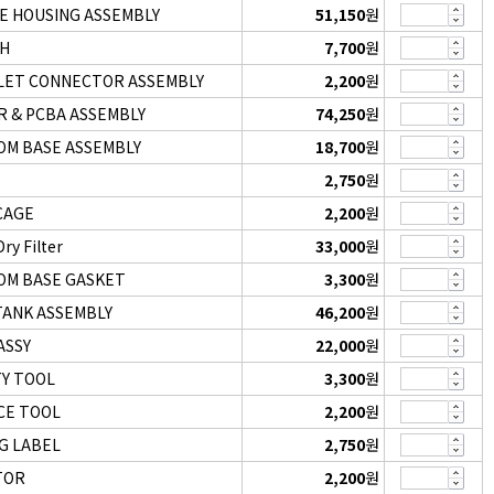
E HOUSING ASSEMBLY
51,150
원
CH
7,700
원
NLET CONNECTOR ASSEMBLY
2,200
원
 & PCBA ASSEMBLY
74,250
원
M BASE ASSEMBLY
18,700
원
2,750
원
CAGE
2,200
원
ry Filter
33,000
원
M BASE GASKET
3,300
원
TANK ASSEMBLY
46,200
원
ASSY
22,000
원
TY TOOL
3,300
원
CE TOOL
2,200
원
G LABEL
2,750
원
TOR
2,200
원