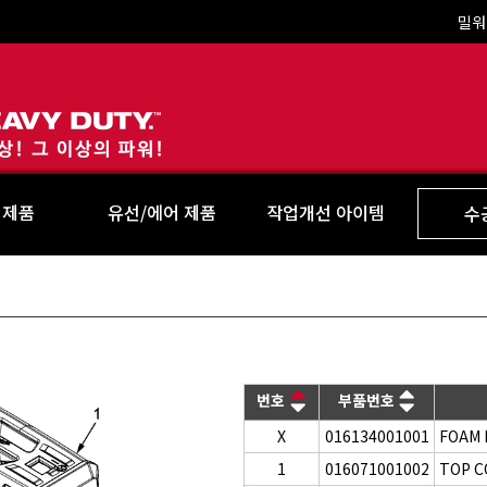
밀워
Milwaukee
 제품
유선/에어 제품
작업개선 아이템
수
번호
부품번호
X
016134001001
FOAM 
1
016071001002
TOP C