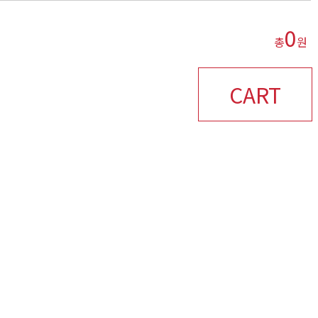
0
총
원
CART