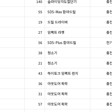
140
슬라이딩각도절단기
충
55
SDS-Max 함마드릴
충
19
드릴 드라이버
충
27
임팩트 라쳇
충
56
SDS-Plus 함마드릴
전
38
청소기
충
21
청소기
충
43
하이토크 임팩트 렌치
충
36
아웃도어 퀵락
충
31
아웃도어 퀵락
충
57
아웃도어 퀵락
충