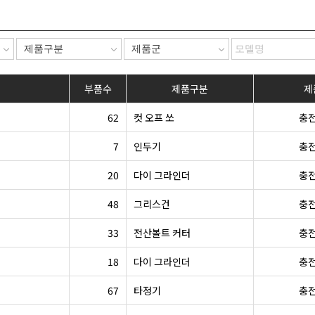
부품수
제품구분
제
62
컷 오프 쏘
충
7
인두기
충
20
다이 그라인더
충
48
그리스건
충
33
전산볼트 커터
충
18
다이 그라인더
충
67
타정기
충