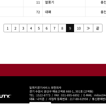
11
열풍기
충
72
대패
충
1
2
3
4
5
6
7
8
9
10
≫
끝
밀워키경기서비스 유한회사
경기 수원시 권선구 매송고색로 668-1, 301호 (고색동)
TEL : 1522-8773 / FAX : 031-895-6892 / E-MAIL : milsvc
대표 : 나석준 / 사업자 등록번호 : 217-88-02958 / 통신판매번호
사업자정보 확인