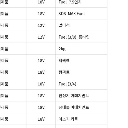
전제품
18V
Fuel_7.5인치
전제품
18V
SDS-MAX Fuel
전제품
12V
멀티척
전제품
12V
Fuel (3/8)_롱타입
기제품
2kg
전제품
18V
백팩형
전제품
18V
컴팩트
전제품
18V
Fuel (3/4)
전제품
18V
전정기 어태치먼트
전제품
18V
장대툴 어태치먼트
전제품
18V
예초기 키트